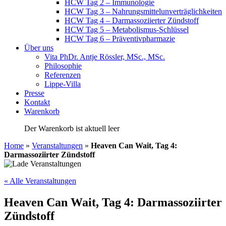
HCW Tag 2 – Immunologie
HCW Tag 3 – Nahrungsmittelunverträglichkeiten
HCW Tag 4 – Darmassoziierter Zündstoff
HCW Tag 5 – Metabolismus-Schlüssel
HCW Tag 6 – Präventivpharmazie
Über uns
Vita PhDr. Antje Rössler, MSc., MSc.
Philosophie
Referenzen
Lippe-Villa
Presse
Kontakt
Warenkorb
Der Warenkorb ist aktuell leer
Home
»
Veranstaltungen
»
Heaven Can Wait, Tag 4:
Darmassoziirter Zündstoff
« Alle Veranstaltungen
Heaven Can Wait, Tag 4: Darmassoziirter
Zündstoff