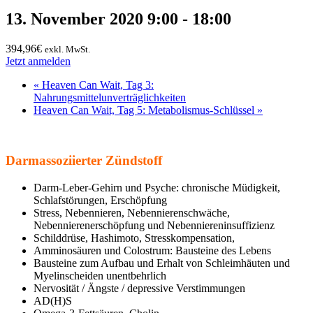
13. November 2020 9:00
-
18:00
394,96€
exkl. MwSt.
Jetzt anmelden
«
Heaven Can Wait, Tag 3:
Nahrungsmittelunverträglichkeiten
Heaven Can Wait, Tag 5: Metabolismus-Schlüssel
»
Darmassoziierter Zündstoff
Darm-Leber-Gehirn und Psyche: chronische Müdigkeit,
Schlafstörungen, Erschöpfung
Stress, Nebennieren, Nebennierenschwäche,
Nebennierenerschöpfung und Nebenniereninsuffizienz
Schilddrüse, Hashimoto, Stresskompensation,
Amminosäuren und Colostrum: Bausteine des Lebens
Bausteine zum Aufbau und Erhalt von Schleimhäuten und
Myelinscheiden unentbehrlich
Nervosität / Ängste / depressive Verstimmungen
AD(H)S