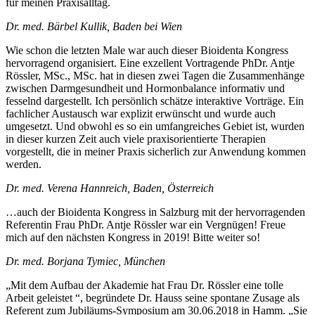
für meinen Praxisalltag.
Dr. med. Bärbel Kullik, Baden bei Wien
Wie schon die letzten Male war auch dieser Bioidenta Kongress
hervorragend organisiert. Eine exzellent Vortragende PhDr. Antje
Rössler, MSc., MSc. hat in diesen zwei Tagen die Zusammenhänge
zwischen Darmgesundheit und Hormonbalance informativ und
fesselnd dargestellt. Ich persönlich schätze interaktive Vorträge. Ein
fachlicher Austausch war explizit erwünscht und wurde auch
umgesetzt. Und obwohl es so ein umfangreiches Gebiet ist, wurden
in dieser kurzen Zeit auch viele praxisorientierte Therapien
vorgestellt, die in meiner Praxis sicherlich zur Anwendung kommen
werden.
Dr. med. Verena Hannreich, Baden, Österreich
…auch der Bioidenta Kongress in Salzburg mit der hervorragenden
Referentin Frau PhDr. Antje Rössler war ein Vergnügen! Freue
mich auf den nächsten Kongress in 2019! Bitte weiter so!
Dr. med. Borjana Tymiec, München
„Mit dem Aufbau der Akademie hat Frau Dr. Rössler eine tolle
Arbeit geleistet “, begründete Dr. Hauss seine spontane Zusage als
Referent zum Jubiläums-Symposium am 30.06.2018 in Hamm. „Sie