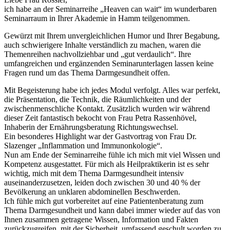
ich habe an der Seminarreihe „Heaven can wait“ im wunderbaren
Seminarraum in Ihrer Akademie in Hamm teilgenommen.
Gewürzt mit Ihrem unvergleichlichen Humor und Ihrer Begabung,
auch schwierigere Inhalte verständlich zu machen, waren die
Themenreihen nachvollziehbar und „gut verdaulich“. Ihre
umfangreichen und ergänzenden Seminarunterlagen lassen keine
Fragen rund um das Thema Darmgesundheit offen.
Mit Begeisterung habe ich jedes Modul verfolgt. Alles war perfekt,
die Präsentation, die Technik, die Räumlichkeiten und der
zwischenmenschliche Kontakt. Zusätzlich wurden wir während
dieser Zeit fantastisch bekocht von Frau Petra Rassenhövel,
Inhaberin der Ernährungsberatung Richtungswechsel.
Ein besonderes Highlight war der Gastvortrag von Frau Dr.
Slazenger „Inflammation und Immunonkologie“.
Nun am Ende der Seminarreihe fühle ich mich mit viel Wissen und
Kompetenz ausgestattet. Für mich als Heilpraktikerin ist es sehr
wichtig, mich mit dem Thema Darmgesundheit intensiv
auseinanderzusetzen, leiden doch zwischen 30 und 40 % der
Bevölkerung an unklaren abdominellen Beschwerden.
Ich fühle mich gut vorbereitet auf eine Patientenberatung zum
Thema Darmgesundheit und kann dabei immer wieder auf das von
Ihnen zusammen getragene Wissen, Information und Fakten
zurückzugreifen, mit der Sicherheit, umfassend geschult worden zu