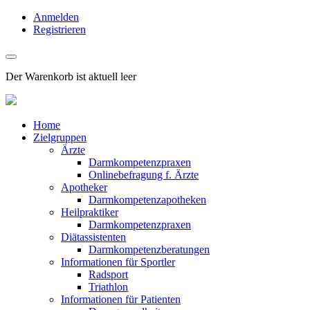
Anmelden
Registrieren
Der Warenkorb ist aktuell leer
Home
Zielgruppen
Ärzte
Darmkompetenzpraxen
Onlinebefragung f. Ärzte
Apotheker
Darmkompetenzapotheken
Heilpraktiker
Darmkompetenzpraxen
Diätassistenten
Darmkompetenzberatungen
Informationen für Sportler
Radsport
Triathlon
Informationen für Patienten