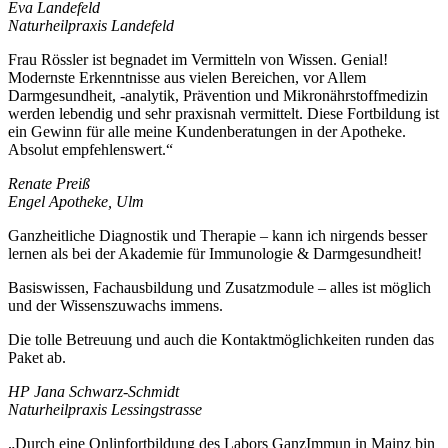
Eva Landefeld
Naturheilpraxis Landefeld
Frau Rössler ist begnadet im Vermitteln von Wissen. Genial!
Modernste Erkenntnisse aus vielen Bereichen, vor Allem
Darmgesundheit, -analytik, Prävention und Mikronährstoffmedizin
werden lebendig und sehr praxisnah vermittelt. Diese Fortbildung ist
ein Gewinn für alle meine Kundenberatungen in der Apotheke.
Absolut empfehlenswert.“
Renate Preiß
Engel Apotheke, Ulm
Ganzheitliche Diagnostik und Therapie – kann ich nirgends besser
lernen als bei der Akademie für Immunologie & Darmgesundheit!
Basiswissen, Fachausbildung und Zusatzmodule – alles ist möglich
und der Wissenszuwachs immens.
Die tolle Betreuung und auch die Kontaktmöglichkeiten runden das
Paket ab.
HP Jana Schwarz-Schmidt
Naturheilpraxis Lessingstrasse
„Durch eine Onlinfortbildung des Labors GanzImmun in Mainz bin