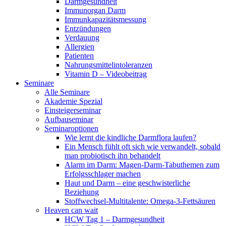
Darmgesundheit
Immunorgan Darm
Immunkapazitätsmessung
Entzündungen
Verdauung
Allergien
Patienten
Nahrungsmittelintoleranzen
Vitamin D – Videobeitrag
Seminare
Alle Seminare
Akademie Spezial
Einsteigerseminar
Aufbauseminar
Seminaroptionen
Wie lernt die kindliche Darmflora laufen?
Ein Mensch fühlt oft sich wie verwandelt, sobald
man probiotisch ihn behandelt
Alarm im Darm: Magen-Darm-Tabuthemen zum
Erfolgsschlager machen
Haut und Darm – eine geschwisterliche
Beziehung
Stoffwechsel-Multitalente: Omega-3-Fettsäuren
Heaven can wait
HCW Tag 1 – Darmgesundheit