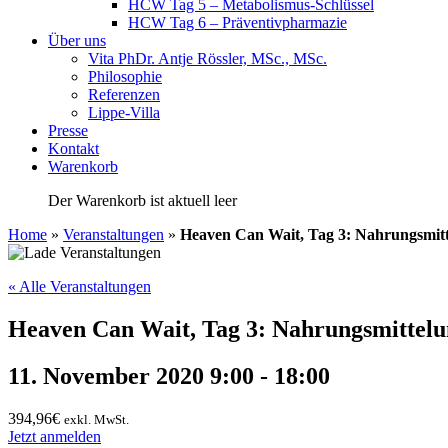
HCW Tag 5 – Metabolismus-Schlüssel
HCW Tag 6 – Präventivpharmazie
Über uns
Vita PhDr. Antje Rössler, MSc., MSc.
Philosophie
Referenzen
Lippe-Villa
Presse
Kontakt
Warenkorb
Der Warenkorb ist aktuell leer
Home
»
Veranstaltungen
»
Heaven Can Wait, Tag 3: Nahrungsmitt
« Alle Veranstaltungen
Heaven Can Wait, Tag 3: Nahrungsmittelu
11. November 2020 9:00
-
18:00
394,96€
exkl. MwSt.
Jetzt anmelden