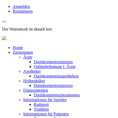
Anmelden
Registrieren
Der Warenkorb ist aktuell leer
Home
Zielgruppen
Ärzte
Darmkompetenzpraxen
Onlinebefragung f. Ärzte
Apotheker
Darmkompetenzapotheken
Heilpraktiker
Darmkompetenzpraxen
Diätassistenten
Darmkompetenzberatungen
Informationen für Sportler
Radsport
Triathlon
Informationen für Patienten