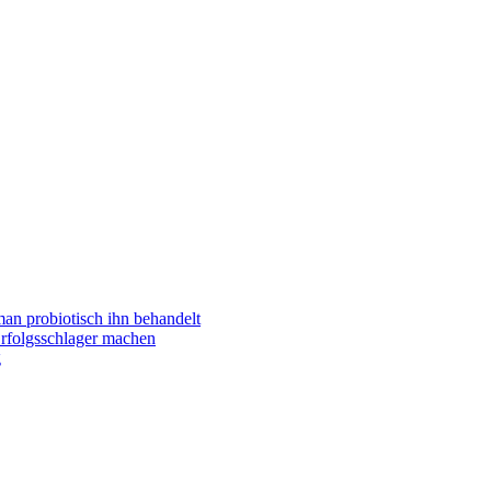
man probiotisch ihn behandelt
folgsschlager machen
g