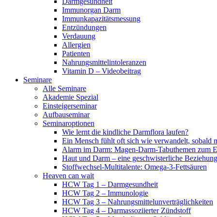
Darmgesundheit
Immunorgan Darm
Immunkapazitätsmessung
Entzündungen
Verdauung
Allergien
Patienten
Nahrungsmittelintoleranzen
Vitamin D – Videobeitrag
Seminare
Alle Seminare
Akademie Spezial
Einsteigerseminar
Aufbauseminar
Seminaroptionen
Wie lernt die kindliche Darmflora laufen?
Ein Mensch fühlt oft sich wie verwandelt, sobald 
Alarm im Darm: Magen-Darm-Tabuthemen zum Er
Haut und Darm – eine geschwisterliche Beziehun
Stoffwechsel-Multitalente: Omega-3-Fettsäuren
Heaven can wait
HCW Tag 1 – Darmgesundheit
HCW Tag 2 – Immunologie
HCW Tag 3 – Nahrungsmittelunverträglichkeiten
HCW Tag 4 – Darmassoziierter Zündstoff