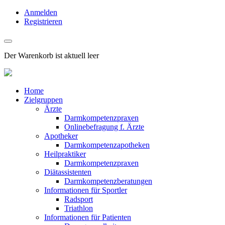
Anmelden
Registrieren
Der Warenkorb ist aktuell leer
Home
Zielgruppen
Ärzte
Darmkompetenzpraxen
Onlinebefragung f. Ärzte
Apotheker
Darmkompetenzapotheken
Heilpraktiker
Darmkompetenzpraxen
Diätassistenten
Darmkompetenzberatungen
Informationen für Sportler
Radsport
Triathlon
Informationen für Patienten