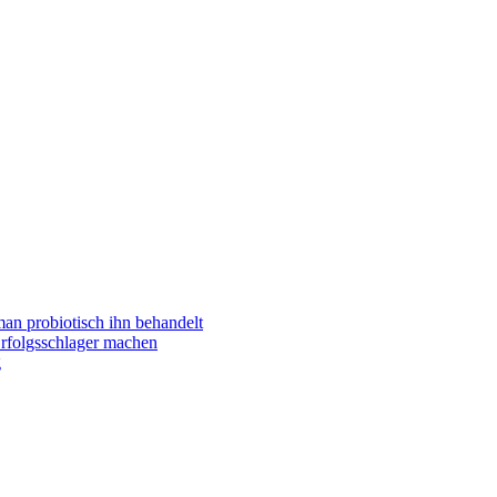
man probiotisch ihn behandelt
folgsschlager machen
g