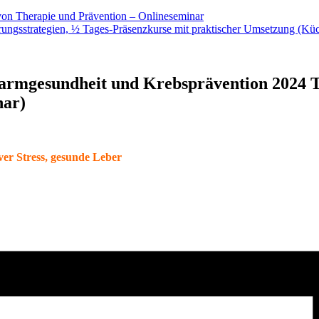
on Therapie und Prävention – Onlineseminar
ungsstrategien, ½ Tages-Präsenzkurse mit praktischer Umsetzung (Küc
armgesundheit und Krebsprävention 2024 Tag
nar)
ver Stress, gesunde Leber