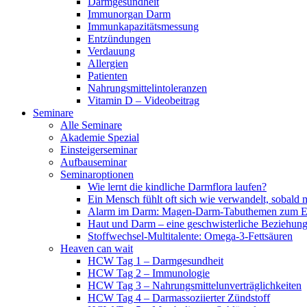
Darmgesundheit
Immunorgan Darm
Immunkapazitätsmessung
Entzündungen
Verdauung
Allergien
Patienten
Nahrungsmittelintoleranzen
Vitamin D – Videobeitrag
Seminare
Alle Seminare
Akademie Spezial
Einsteigerseminar
Aufbauseminar
Seminaroptionen
Wie lernt die kindliche Darmflora laufen?
Ein Mensch fühlt oft sich wie verwandelt, sobald 
Alarm im Darm: Magen-Darm-Tabuthemen zum Er
Haut und Darm – eine geschwisterliche Beziehun
Stoffwechsel-Multitalente: Omega-3-Fettsäuren
Heaven can wait
HCW Tag 1 – Darmgesundheit
HCW Tag 2 – Immunologie
HCW Tag 3 – Nahrungsmittelunverträglichkeiten
HCW Tag 4 – Darmassoziierter Zündstoff