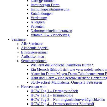
Darmgesundheit
Immunorgan Darm
Immunkapazitätsmessung
Entzündungen
Verdauung
Allergien
Patienten
Nahrungsmittelintoleranzen
Vitamin D – Videobeitrag
Seminare
Alle Seminare
Akademie Spezial
Einsteigerseminar
Aufbauseminar
Seminaroptionen
Wie lernt die kindliche Darmflora laufen?
Ein Mensch fühlt oft sich wie verwandelt, sobald 
Alarm im Darm: Magen-Darm-Tabuthemen zum Er
Haut und Darm – eine geschwisterliche Beziehun
Stoffwechsel-Multitalente: Omega-3-Fettsäuren
Heaven can wait
HCW Tag 1 – Darmgesundheit
HCW Tag 2 – Immunologie
HCW Tag 3 – Nahrungsmittelunverträglichkeiten
HCW Tag 4 – Darmassoziierter Zündstoff