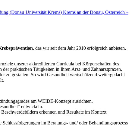
ildung (Donau-Universität Krems) Krems an der Donau, Österreich
»
Krebsprävention
, das wir seit dem Jahr 2010 erfolgreich anbieten,
nziele unserer akkreditierten Curricula bei Körperschaften des
 der praktischen Tätigkeiten in Ihren Arzt- und Zahnarztpraxen,
der zu gestalten. So wird Gesundheit wertschätzend weitergedacht
lt.
Entzündungsgrades am WEIDE-Konzept ausrichten.
esundheit“ entwickeln.
Beschwerdebildern erkennen und Resultate im Kontext
ne Schlussfolgerungen im Beratungs- und/ oder Behandlungsprozess