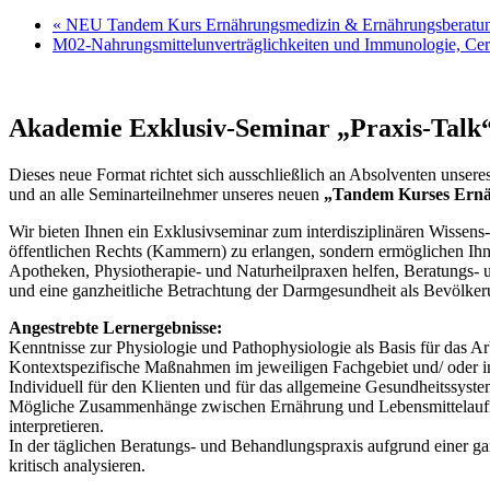
«
NEU Tandem Kurs Ernährungsmedizin & Ernährungsberatu
M02-Nahrungsmittelunverträglichkeiten und Immunologie, Cert
Akademie Exklusiv-Seminar „Praxis-Talk“
Dieses neue Format richtet sich ausschließlich an Absolventen unsere
und an alle Seminarteilnehmer unseres neuen
„Tandem Kurses Ernä
Wir bieten Ihnen ein Exklusivseminar zum interdisziplinären Wissens-
öffentlichen Rechts (Kammern) zu erlangen, sondern ermöglichen Ihne
Apotheken, Physiotherapie- und Naturheilpraxen helfen, Beratungs- u
und eine ganzheitliche Betrachtung der Darmgesundheit als Bevölkerun
Angestrebte Lernergebnisse:
Kenntnisse zur Physiologie und Pathophysiologie als Basis für das A
Kontextspezifische Maßnahmen im jeweiligen Fachgebiet und/ oder i
Individuell für den Klienten und für das allgemeine Gesundheitssy
Mögliche Zusammenhänge zwischen Ernährung und Lebensmittelaufna
interpretieren.
In der täglichen Beratungs- und Behandlungspraxis aufgrund einer g
kritisch analysieren.