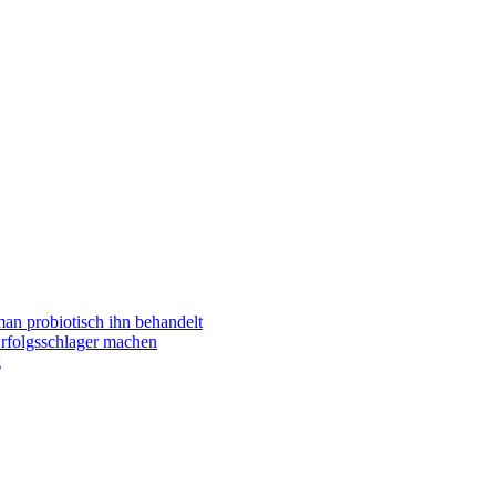
man probiotisch ihn behandelt
folgsschlager machen
g