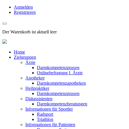
Anmelden
Registrieren
Der Warenkorb ist aktuell leer
Home
Zielgruppen
Ärzte
Darmkompetenzpraxen
Onlinebefragung f. Ärzte
Apotheker
Darmkompetenzapotheken
Heilpraktiker
Darmkompetenzpraxen
Diätassistenten
Darmkompetenzberatungen
Informationen für Sportler
Radsport
Triathlon
Informationen für Patienten