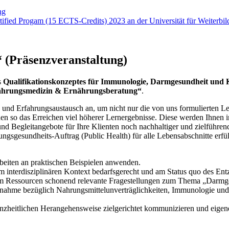
ng
ified Progam (15 ECTS-Credits) 2023 an der Universität für Weiterb
 (Präsenzveranstaltung)
s
Qualifikationskonzeptes für Immunologie, Darmgesundheit und 
hrungsmedizin & Ernährungsberatung“
.
 und Erfahrungsaustausch an, um nicht nur die von uns formulierten Ler
n so das Erreichen viel höherer Lernergebnisse. Diese werden Ihnen in
nd Begleitangebote für Ihre Klienten noch nachhaltiger und zielführen
gsgesundheits-Auftrag (Public Health) für alle Lebensabschnitte erfül
rbeiten an praktischen Beispielen anwenden.
m interdisziplinären Kontext bedarfsgerecht und am Status quo des 
stem Ressourcen schonend relevante Fragestellungen zum Thema „Darmg
hme bezüglich Nahrungsmittelunverträglichkeiten, Immunologie und 
anzheitlichen Herangehensweise zielgerichtet kommunizieren und eige