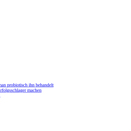
man probiotisch ihn behandelt
folgsschlager machen
g