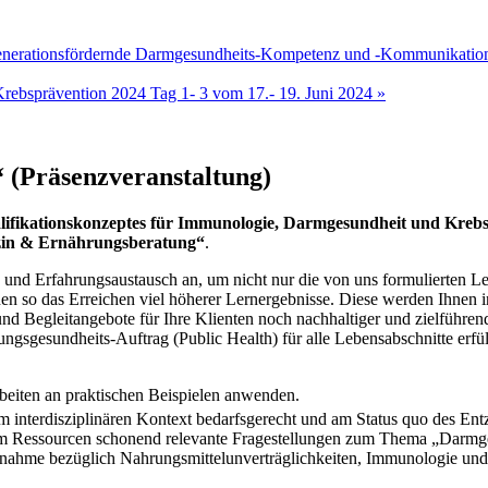
generationsfördernde Darmgesundheits-Kompetenz und -Kommunikation
Krebsprävention 2024 Tag 1- 3 vom 17.- 19. Juni 2024
»
 (Präsenzveranstaltung)
lifikationskonzeptes für Immunologie, Darmgesundheit und Kreb
in & Ernährungsberatung“
.
 und Erfahrungsaustausch an, um nicht nur die von uns formulierten Ler
n so das Erreichen viel höherer Lernergebnisse. Diese werden Ihnen in
nd Begleitangebote für Ihre Klienten noch nachhaltiger und zielführen
gsgesundheits-Auftrag (Public Health) für alle Lebensabschnitte erfül
rbeiten an praktischen Beispielen anwenden.
im interdisziplinären Kontext bedarfsgerecht und am Status quo des
stem Ressourcen schonend relevante Fragestellungen zum Thema „Darmg
hme bezüglich Nahrungsmittelunverträglichkeiten, Immunologie und 