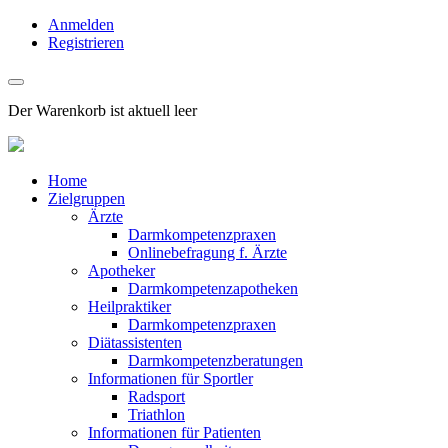
Anmelden
Registrieren
Der Warenkorb ist aktuell leer
Home
Zielgruppen
Ärzte
Darmkompetenzpraxen
Onlinebefragung f. Ärzte
Apotheker
Darmkompetenzapotheken
Heilpraktiker
Darmkompetenzpraxen
Diätassistenten
Darmkompetenzberatungen
Informationen für Sportler
Radsport
Triathlon
Informationen für Patienten