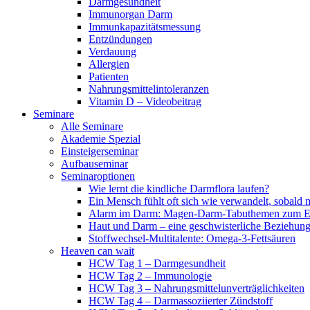
Darmgesundheit
Immunorgan Darm
Immunkapazitätsmessung
Entzündungen
Verdauung
Allergien
Patienten
Nahrungsmittelintoleranzen
Vitamin D – Videobeitrag
Seminare
Alle Seminare
Akademie Spezial
Einsteigerseminar
Aufbauseminar
Seminaroptionen
Wie lernt die kindliche Darmflora laufen?
Ein Mensch fühlt oft sich wie verwandelt, sobald 
Alarm im Darm: Magen-Darm-Tabuthemen zum Er
Haut und Darm – eine geschwisterliche Beziehun
Stoffwechsel-Multitalente: Omega-3-Fettsäuren
Heaven can wait
HCW Tag 1 – Darmgesundheit
HCW Tag 2 – Immunologie
HCW Tag 3 – Nahrungsmittelunverträglichkeiten
HCW Tag 4 – Darmassoziierter Zündstoff