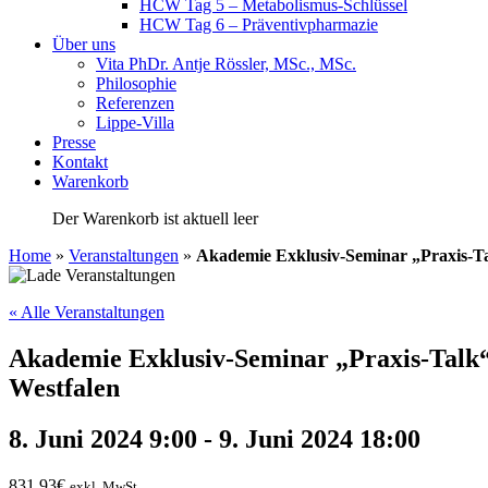
HCW Tag 5 – Metabolismus-Schlüssel
HCW Tag 6 – Präventivpharmazie
Über uns
Vita PhDr. Antje Rössler, MSc., MSc.
Philosophie
Referenzen
Lippe-Villa
Presse
Kontakt
Warenkorb
Der Warenkorb ist aktuell leer
Home
»
Veranstaltungen
»
Akademie Exklusiv-Seminar „Praxis-Tal
« Alle Veranstaltungen
Akademie Exklusiv-Seminar „Praxis-Talk“ 
Westfalen
8. Juni 2024 9:00
-
9. Juni 2024 18:00
831,93€
exkl. MwSt.