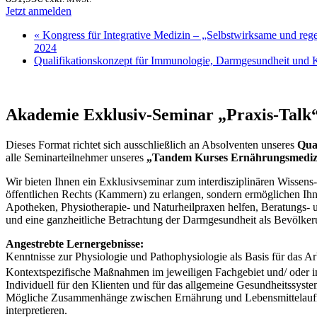
Jetzt anmelden
«
Kongress für Integrative Medizin – „Selbstwirksame und re
2024
Qualifikationskonzept für Immunologie, Darmgesundheit und 
Akademie Exklusiv-Seminar „Praxis-Talk“
Dieses Format richtet sich ausschließlich an Absolventen unseres
Qua
alle Seminarteilnehmer unseres
„Tandem Kurses Ernährungsmediz
Wir bieten Ihnen ein Exklusivseminar zum interdisziplinären Wissens-
öffentlichen Rechts (Kammern) zu erlangen, sondern ermöglichen Ihne
Apotheken, Physiotherapie- und Naturheilpraxen helfen, Beratungs- u
und eine ganzheitliche Betrachtung der Darmgesundheit als Bevölkerun
Angestrebte Lernergebnisse:
Kenntnisse zur Physiologie und Pathophysiologie als Basis für das A
Kontextspezifische Maßnahmen im jeweiligen Fachgebiet und/ oder 
Individuell für den Klienten und für das allgemeine Gesundheitssy
Mögliche Zusammenhänge zwischen Ernährung und Lebensmittelaufna
interpretieren.