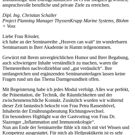
anspruchsvolle berufliche und private Ziele zu erreichen.
Dipl. Ing. Christian Schaller
Project Planning Manager ThyssenKrupp Marine Systems, Blohm
+ Voss
Liebe Frau Rössler,
ich habe an der Seminarreihe „Heaven can wait“ im wunderbaren
Seminarraum in Ihrer Akademie in Hamm teilgenommen.
Gewürzt mit Ihrem unvergleichlichen Humor und Ihrer Begabung,
auch schwierigere Inhalte verständlich zu machen, waren die
Themenreihen nachvollziehbar und „gut verdaulich“. Ihre
umfangreichen und ergänzenden Seminarunterlagen lassen keine
Fragen rund um das Thema Darmgesundheit offen.
Mit Begeisterung habe ich jedes Modul verfolgt. Alles war perfekt,
die Präsentation, die Technik, die Räumlichkeiten und der
zwischenmenschliche Kontakt. Zusätzlich wurden wir während
dieser Zeit fantastisch bekocht von Frau Petra Rassenhövel,
Inhaberin der Ernährungsberatung Richtungswechsel.
Ein besonderes Highlight war der Gastvortrag von Frau Dr.
Slazenger „Inflammation und Immunonkologie“.
Nun am Ende der Seminarreihe fühle ich mich mit viel Wissen und
Kompetenz ausgestattet. Für mich als Heilpraktikerin ist es sehr