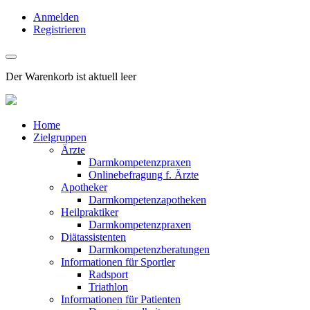
Anmelden
Registrieren
Der Warenkorb ist aktuell leer
Home
Zielgruppen
Ärzte
Darmkompetenzpraxen
Onlinebefragung f. Ärzte
Apotheker
Darmkompetenzapotheken
Heilpraktiker
Darmkompetenzpraxen
Diätassistenten
Darmkompetenzberatungen
Informationen für Sportler
Radsport
Triathlon
Informationen für Patienten