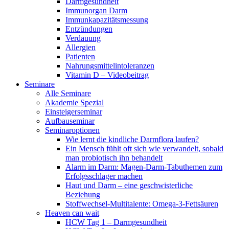
Darmgesundheit
Immunorgan Darm
Immunkapazitätsmessung
Entzündungen
Verdauung
Allergien
Patienten
Nahrungsmittelintoleranzen
Vitamin D – Videobeitrag
Seminare
Alle Seminare
Akademie Spezial
Einsteigerseminar
Aufbauseminar
Seminaroptionen
Wie lernt die kindliche Darmflora laufen?
Ein Mensch fühlt oft sich wie verwandelt, sobald
man probiotisch ihn behandelt
Alarm im Darm: Magen-Darm-Tabuthemen zum
Erfolgsschlager machen
Haut und Darm – eine geschwisterliche
Beziehung
Stoffwechsel-Multitalente: Omega-3-Fettsäuren
Heaven can wait
HCW Tag 1 – Darmgesundheit