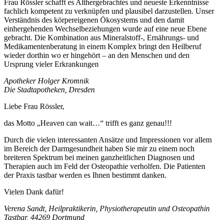
Frau Rössler schafft es Althergebrachtes und neueste Erkenntnisse
fachlich kompetent zu verknüpfen und plausibel darzustellen. Unser
Verständnis des körpereigenen Ökosystems und den damit
einhergehenden Wechselbeziehungen wurde auf eine neue Ebene
gebracht. Die Kombination aus Mineralstoff-, Ernährungs- und
Medikamentenberatung in einem Komplex bringt den Heilberuf
wieder dorthin wo er hingehört – an den Menschen und den
Ursprung vieler Erkrankungen
Apotheker Holger Kromnik
Die Stadtapotheken, Dresden
Liebe Frau Rössler,
das Motto „Heaven can wait…“ trifft es ganz genau!!!
Durch die vielen interessanten Ansätze und Impressionen vor allem
im Bereich der Darmgesundheit haben Sie mir zu einem noch
breiteren Spektrum bei meinen ganzheitlichen Diagnosen und
Therapien auch im Feld der Osteopathie verholfen. Die Patienten
der Praxis tastbar werden es Ihnen bestimmt danken.
Vielen Dank dafür!
Verena Sandt, Heilpraktikerin, Physiotherapeutin und Osteopathin
Tastbar, 44269 Dortmund