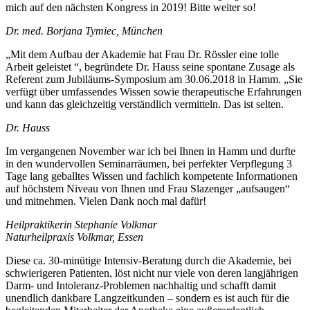
mich auf den nächsten Kongress in 2019! Bitte weiter so!
Dr. med. Borjana Tymiec, München
„Mit dem Aufbau der Akademie hat Frau Dr. Rössler eine tolle
Arbeit geleistet “, begründete Dr. Hauss seine spontane Zusage als
Referent zum Jubiläums-Symposium am 30.06.2018 in Hamm. „Sie
verfügt über umfassendes Wissen sowie therapeutische Erfahrungen
und kann das gleichzeitig verständlich vermitteln. Das ist selten.
Dr. Hauss
Im vergangenen November war ich bei Ihnen in Hamm und durfte
in den wundervollen Seminarräumen, bei perfekter Verpflegung 3
Tage lang geballtes Wissen und fachlich kompetente Informationen
auf höchstem Niveau von Ihnen und Frau Slazenger „aufsaugen“
und mitnehmen. Vielen Dank noch mal dafür!
Heilpraktikerin Stephanie Volkmar
Naturheilpraxis Volkmar, Essen
Diese ca. 30-minütige Intensiv-Beratung durch die Akademie, bei
schwierigeren Patienten, löst nicht nur viele von deren langjährigen
Darm- und Intoleranz-Problemen nachhaltig und schafft damit
unendlich dankbare Langzeitkunden – sondern es ist auch für die