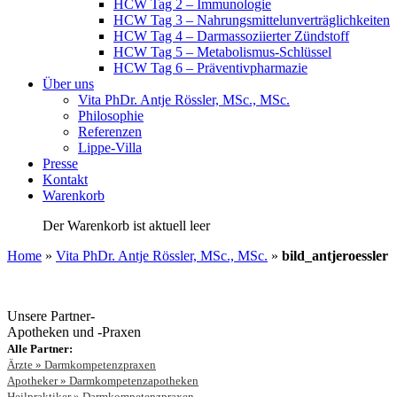
HCW Tag 2 – Immunologie
HCW Tag 3 – Nahrungsmittelunverträglichkeiten
HCW Tag 4 – Darmassoziierter Zündstoff
HCW Tag 5 – Metabolismus-Schlüssel
HCW Tag 6 – Präventivpharmazie
Über uns
Vita PhDr. Antje Rössler, MSc., MSc.
Philosophie
Referenzen
Lippe-Villa
Presse
Kontakt
Warenkorb
Der Warenkorb ist aktuell leer
Home
»
Vita PhDr. Antje Rössler, MSc., MSc.
»
bild_antjeroessler
Unsere Partner-
Apotheken und -Praxen
Alle Partner:
Ärzte » Darmkompetenzpraxen
Apotheker » Darmkompetenzapotheken
Heilpraktiker » Darmkompetenzpraxen