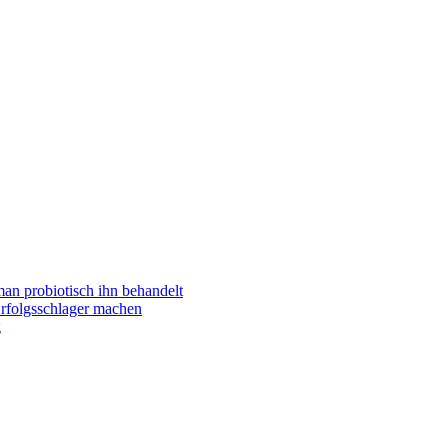
man probiotisch ihn behandelt
folgsschlager machen
g