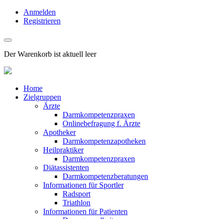
Anmelden
Registrieren
Der Warenkorb ist aktuell leer
Home
Zielgruppen
Ärzte
Darmkompetenzpraxen
Onlinebefragung f. Ärzte
Apotheker
Darmkompetenzapotheken
Heilpraktiker
Darmkompetenzpraxen
Diätassistenten
Darmkompetenzberatungen
Informationen für Sportler
Radsport
Triathlon
Informationen für Patienten