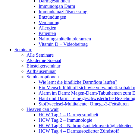
Darmgesundheit
Immunorgan Darm
Immunkapazitätsmessung
Entzündungen
Verdauung
Allergien
Patienten
Nahrungsmittelintoleranzen
Vitamin D – Videobeitrag
Seminare
Alle Seminare
Akademie Spezial
Einsteigerseminar
Aufbauseminar
Seminaroptionen
Wie lernt die kindliche Darmflora laufen?
Ein Mensch fühlt oft sich wie verwandelt, sobald 
Alarm im Darm: Magen-Darm-Tabuthemen zum Er
Haut und Darm – eine geschwisterliche Beziehun
Stoffwechsel-Multitalente: Omega-3-Fettsäuren
Heaven can wait
HCW Tag 1 – Darmgesundheit
HCW Tag 2 – Immunologie
HCW Tag 3 – Nahrungsmittelunverträglichkeiten
HCW Tag 4 – Darmassoziierter Zündstoff