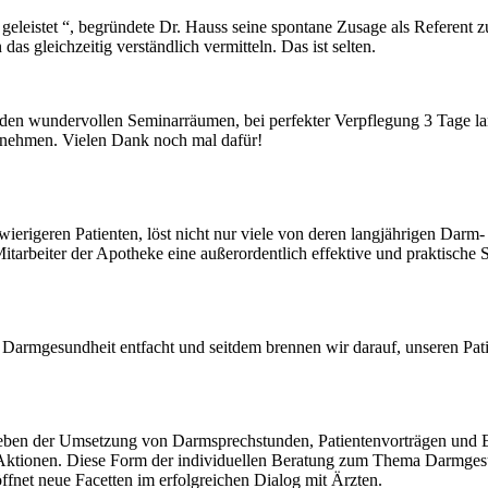
t geleistet “, begründete Dr. Hauss seine spontane Zusage als Refere
s gleichzeitig verständlich vermitteln. Das ist selten.
en wundervollen Seminarräumen, bei perfekter Verpflegung 3 Tage lan
tnehmen. Vielen Dank noch mal dafür!
ierigeren Patienten, löst nicht nur viele von deren langjährigen Darm
itarbeiter der Apotheke eine außerordentlich effektive und praktische 
Darmgesundheit entfacht und seitdem brennen wir darauf, unseren Pati
ben der Umsetzung von Darmsprechstunden, Patientenvorträgen und Er
ionen. Diese Form der individuellen Beratung zum Thema Darmgesund
fnet neue Facetten im erfolgreichen Dialog mit Ärzten.