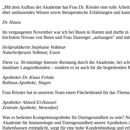
„Mit dem Aufbau der Akademie hat Frau Dr. Rössler eine tolle Arbei
über umfassendes Wissen sowie therapeutische Erfahrungen und kann da
Dr. Hauss
Im vergangenen November war ich bei Ihnen in Hamm und durfte in d
höchstem Niveau von Ihnen und Frau Slazenger „aufsaugen“ und mi
Heilpraktikerin Stephanie Volkmar
Naturheilpraxis Volkmar, Essen
Diese ca. 30-minütige Intensiv-Beratung durch die Akademie, bei schw
dankbare Langzeitkunden – sondern es ist auch für die begleitenden M
Apotheker Dr. Klaus Fehske
Rathaus-Apotheke, Hagen
Frau Rössler hat in unserem Team einen Flächenbrand für das Thema 
Apotheker Ahmed El-Hawari
Zentrum Apotheke, Wesendorf
Was es bedeutet Kompetenzapotheke für Darmgesundheit zu sein? Ne
Akademie für Immunologie und Darmgesundheit unsere Apotheken-Akt
Habenhausen ermöglicht, sorgt für eine hohe Kundenbindung und eröf