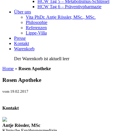
HCW Tag 5 – Metabolismus-Schlüssel
HCW Tag 6 – Präventivpharmazie
Über uns
Vita PhDr. Antje Rössler, MSc., MSc.
Philosophie
Referenzen
Lippe-Villa
Presse
Kontakt
Warenkorb
Der Warenkorb ist aktuell leer
Home
»
Rosen Apotheke
Rosen Apotheke
vom 19.02.2017
Kontakt
Antje Rössler, MSc
Klinische Ernährungsmedizin