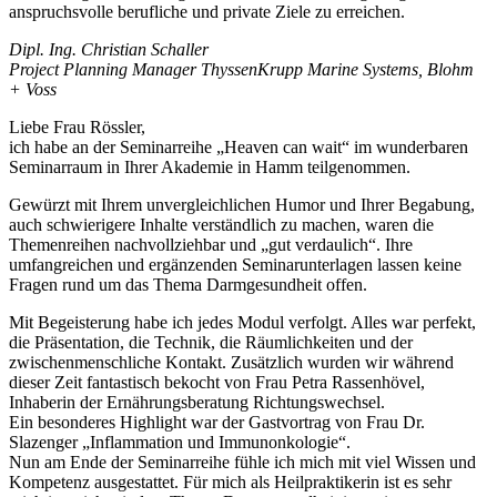
anspruchsvolle berufliche und private Ziele zu erreichen.
Dipl. Ing. Christian Schaller
Project Planning Manager ThyssenKrupp Marine Systems, Blohm
+ Voss
Liebe Frau Rössler,
ich habe an der Seminarreihe „Heaven can wait“ im wunderbaren
Seminarraum in Ihrer Akademie in Hamm teilgenommen.
Gewürzt mit Ihrem unvergleichlichen Humor und Ihrer Begabung,
auch schwierigere Inhalte verständlich zu machen, waren die
Themenreihen nachvollziehbar und „gut verdaulich“. Ihre
umfangreichen und ergänzenden Seminarunterlagen lassen keine
Fragen rund um das Thema Darmgesundheit offen.
Mit Begeisterung habe ich jedes Modul verfolgt. Alles war perfekt,
die Präsentation, die Technik, die Räumlichkeiten und der
zwischenmenschliche Kontakt. Zusätzlich wurden wir während
dieser Zeit fantastisch bekocht von Frau Petra Rassenhövel,
Inhaberin der Ernährungsberatung Richtungswechsel.
Ein besonderes Highlight war der Gastvortrag von Frau Dr.
Slazenger „Inflammation und Immunonkologie“.
Nun am Ende der Seminarreihe fühle ich mich mit viel Wissen und
Kompetenz ausgestattet. Für mich als Heilpraktikerin ist es sehr