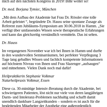
mich auf den nächsten Kongress in 2019! Bitte weiter so!
Dr. med. Borjana Tymiec, München
„Mit dem Aufbau der Akademie hat Frau Dr. Rössler eine tolle
Arbeit geleistet “, begründete Dr. Hauss seine spontane Zusage als
Referent zum Jubiläums-Symposium am 30.06.2018 in Hamm. „Sie
verfügt über umfassendes Wissen sowie therapeutische Erfahrungen
und kann das gleichzeitig verständlich vermitteln. Das ist selten.
Dr. Hauss
Im vergangenen November war ich bei Ihnen in Hamm und durfte
in den wundervollen Seminarräumen, bei perfekter Verpflegung 3
Tage lang geballtes Wissen und fachlich kompetente Informationen
auf höchstem Niveau von Ihnen und Frau Slazenger „aufsaugen“
und mitnehmen. Vielen Dank noch mal dafür!
Heilpraktikerin Stephanie Volkmar
Naturheilpraxis Volkmar, Essen
Diese ca. 30-minütige Intensiv-Beratung durch die Akademie, bei
schwierigeren Patienten, löst nicht nur viele von deren langjährigen
Darm- und Intoleranz-Problemen nachhaltig und schafft damit
unendlich dankbare Langzeitkunden – sondern es ist auch für die
begleitenden Mitarbeiter der Apotheke eine außerordentlich