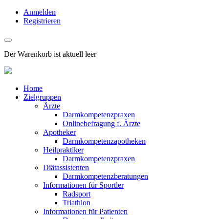
Anmelden
Registrieren
Der Warenkorb ist aktuell leer
Home
Zielgruppen
Ärzte
Darmkompetenzpraxen
Onlinebefragung f. Ärzte
Apotheker
Darmkompetenzapotheken
Heilpraktiker
Darmkompetenzpraxen
Diätassistenten
Darmkompetenzberatungen
Informationen für Sportler
Radsport
Triathlon
Informationen für Patienten