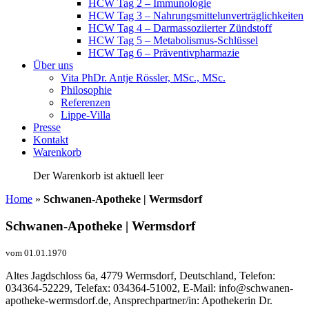
HCW Tag 2 – Immunologie
HCW Tag 3 – Nahrungsmittelunverträglichkeiten
HCW Tag 4 – Darmassoziierter Zündstoff
HCW Tag 5 – Metabolismus-Schlüssel
HCW Tag 6 – Präventivpharmazie
Über uns
Vita PhDr. Antje Rössler, MSc., MSc.
Philosophie
Referenzen
Lippe-Villa
Presse
Kontakt
Warenkorb
Der Warenkorb ist aktuell leer
Home
»
Schwanen-Apotheke | Wermsdorf
Schwanen-Apotheke | Wermsdorf
vom 01.01.1970
Altes Jagdschloss 6a, 4779 Wermsdorf, Deutschland, Telefon:
034364-52229, Telefax: 034364-51002, E-Mail: info@schwanen-
apotheke-wermsdorf.de, Ansprechpartner/in: Apothekerin Dr.