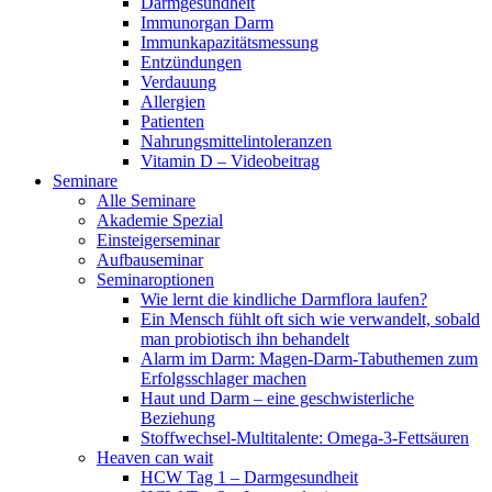
Darmgesundheit
Immunorgan Darm
Immunkapazitätsmessung
Entzündungen
Verdauung
Allergien
Patienten
Nahrungsmittelintoleranzen
Vitamin D – Videobeitrag
Seminare
Alle Seminare
Akademie Spezial
Einsteigerseminar
Aufbauseminar
Seminaroptionen
Wie lernt die kindliche Darmflora laufen?
Ein Mensch fühlt oft sich wie verwandelt, sobald
man probiotisch ihn behandelt
Alarm im Darm: Magen-Darm-Tabuthemen zum
Erfolgsschlager machen
Haut und Darm – eine geschwisterliche
Beziehung
Stoffwechsel-Multitalente: Omega-3-Fettsäuren
Heaven can wait
HCW Tag 1 – Darmgesundheit