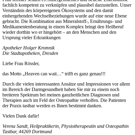
fachlich kompetent zu verknüpfen und plausibel darzustellen. Unser
Verständnis des körpereigenen Ökosystems und den damit
einhergehenden Wechselbeziehungen wurde auf eine neue Ebene
gebracht. Die Kombination aus Mineralstoff-, Ernährungs- und
Medikamentenberatung in einem Komplex bringt den Heilberuf
wieder dorthin wo er hingehört – an den Menschen und den
Ursprung vieler Erkrankungen
Apotheker Holger Kromnik
Die Stadtapotheken, Dresden
Liebe Frau Rössler,
das Motto „Heaven can wait…“ trifft es ganz genau!!!
Durch die vielen interessanten Ansätze und Impressionen vor allem
im Bereich der Darmgesundheit haben Sie mir zu einem noch
breiteren Spektrum bei meinen ganzheitlichen Diagnosen und
Therapien auch im Feld der Osteopathie verholfen. Die Patienten
der Praxis tastbar werden es Ihnen bestimmt danken.
Vielen Dank dafür!
Verena Sandt, Heilpraktikerin, Physiotherapeutin und Osteopathin
Tastbar, 44269 Dortmund