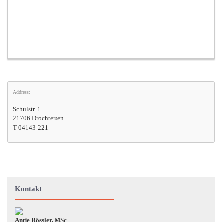
Address:
Schulstr. 1
21706 Drochtersen
T 04143-221
Kontakt
Antje Rössler, MSc