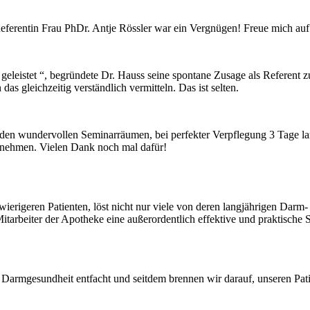
ferentin Frau PhDr. Antje Rössler war ein Vergnügen! Freue mich auf 
t geleistet “, begründete Dr. Hauss seine spontane Zusage als Refere
s gleichzeitig verständlich vermitteln. Das ist selten.
en wundervollen Seminarräumen, bei perfekter Verpflegung 3 Tage lan
tnehmen. Vielen Dank noch mal dafür!
ierigeren Patienten, löst nicht nur viele von deren langjährigen Darm
itarbeiter der Apotheke eine außerordentlich effektive und praktische 
Darmgesundheit entfacht und seitdem brennen wir darauf, unseren Pati