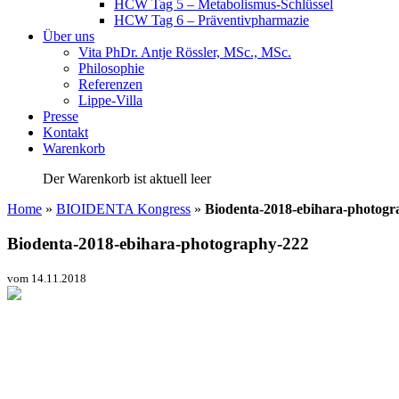
HCW Tag 5 – Metabolismus-Schlüssel
HCW Tag 6 – Präventivpharmazie
Über uns
Vita PhDr. Antje Rössler, MSc., MSc.
Philosophie
Referenzen
Lippe-Villa
Presse
Kontakt
Warenkorb
Der Warenkorb ist aktuell leer
Home
»
BIOIDENTA Kongress
»
Biodenta-2018-ebihara-photogr
Biodenta-2018-ebihara-photography-222
vom 14.11.2018