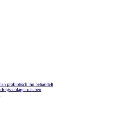
man probiotisch ihn behandelt
folgsschlager machen
g