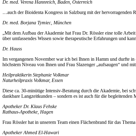
Dr. med. Verena Hannreich, Baden, Österreich
…auch der Bioidenta Kongress in Salzburg mit der hervorragenden Re
Dr. med. Borjana Tymiec, München
„Mit dem Aufbau der Akademie hat Frau Dr. Rössler eine tolle Arbei
über umfassendes Wissen sowie therapeutische Erfahrungen und kann da
Dr. Hauss
Im vergangenen November war ich bei Ihnen in Hamm und durfte in d
höchstem Niveau von Ihnen und Frau Slazenger „aufsaugen“ und mi
Heilpraktikerin Stephanie Volkmar
Naturheilpraxis Volkmar, Essen
Diese ca. 30-minütige Intensiv-Beratung durch die Akademie, bei schw
dankbare Langzeitkunden – sondern es ist auch für die begleitenden M
Apotheker Dr. Klaus Fehske
Rathaus-Apotheke, Hagen
Frau Rössler hat in unserem Team einen Flächenbrand für das Thema 
Apotheker Ahmed El-Hawari