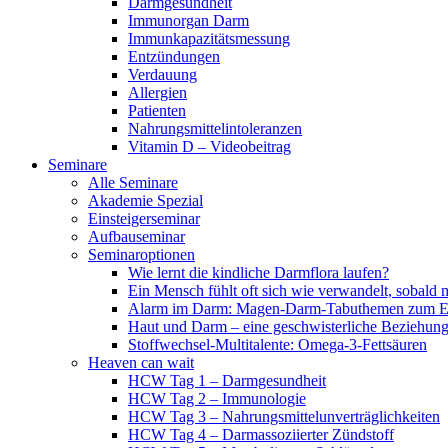
Darmgesundheit
Immunorgan Darm
Immunkapazitätsmessung
Entzündungen
Verdauung
Allergien
Patienten
Nahrungsmittelintoleranzen
Vitamin D – Videobeitrag
Seminare
Alle Seminare
Akademie Spezial
Einsteigerseminar
Aufbauseminar
Seminaroptionen
Wie lernt die kindliche Darmflora laufen?
Ein Mensch fühlt oft sich wie verwandelt, sobald 
Alarm im Darm: Magen-Darm-Tabuthemen zum Er
Haut und Darm – eine geschwisterliche Beziehun
Stoffwechsel-Multitalente: Omega-3-Fettsäuren
Heaven can wait
HCW Tag 1 – Darmgesundheit
HCW Tag 2 – Immunologie
HCW Tag 3 – Nahrungsmittelunverträglichkeiten
HCW Tag 4 – Darmassoziierter Zündstoff