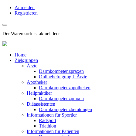
Anmelden
Registrieren
Der Warenkorb ist aktuell leer
Home
Zielgruppen
Ärzte
Darmkompetenzpraxen
Onlinebefragung f. Ärzte
Apotheker
Darmkompetenzapotheken
Heilpraktiker
Darmkompetenzpraxen
Diätassistenten
Darmkompetenzberatungen
Informationen für Sportler
Radsport
Triathlon
Informationen für Patienten